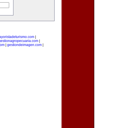
yoristadeturismo.com
|
gestionagropecuaria.com
|
com
|
gestiondeimagen.com
|