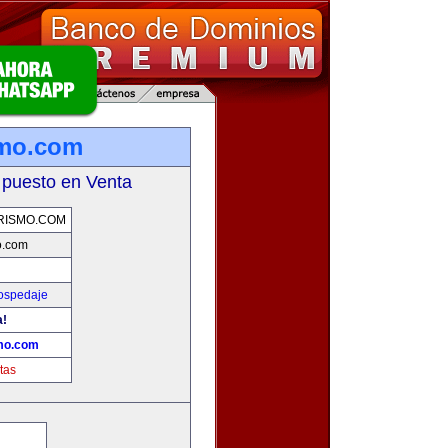
smo.com
 puesto en Venta
RISMO.COM
o.com
Hospedaje
a!
mo.com
tas