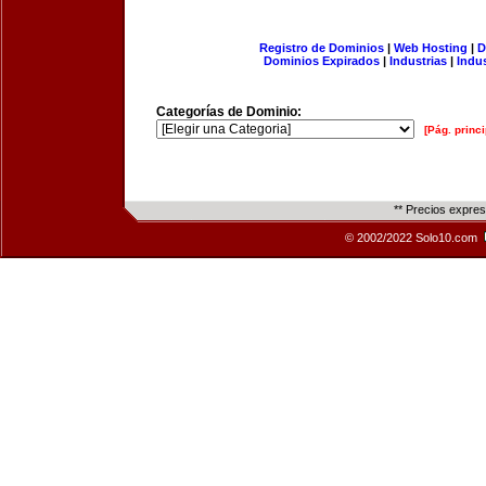
Registro de Dominios
|
Web Hosting
|
D
Dominios Expirados
|
Industrias
|
Indu
Categorías de Dominio:
[Pág. princi
** Precios expre
© 2002/2022 Solo10.com