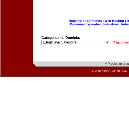
Registro de Dominios
|
Web Hosting
|
D
Dominios Expirados
|
Industrias
|
Indu
Categorías de Dominio:
[Pág. princi
** Precios expre
© 2002/2022 Solo10.com