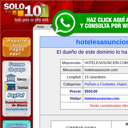
hotelesasuncio
El dueño de este dominio lo ha
Mayusculas:
HOTELESASUNCION.COM
Minusculas:
hotelesasuncion.com
Longitud:
15 caracteres
Categorias:
PaÃ­ses y Ciudades
,
Viajes
Precio:
$550.00
Visitar!
hotelesasuncion.com
Serán consideradas ofer
R