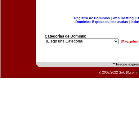
Registro de Dominios
|
Web Hosting
|
D
Dominios Expirados
|
Industrias
|
Indu
Categorías de Dominio:
[Pág. princi
** Precios expre
© 2002/2022 Solo10.com