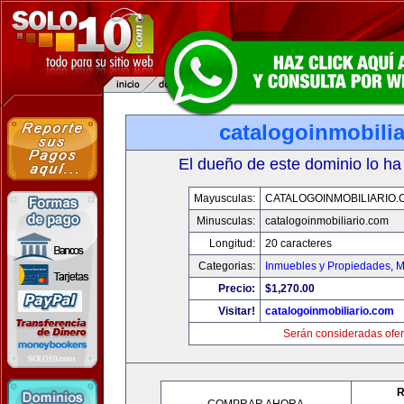
catalogoinmobili
El dueño de este dominio lo ha
Mayusculas:
CATALOGOINMOBILIARIO.
Minusculas:
catalogoinmobiliario.com
Longitud:
20 caracteres
Categorias:
Inmuebles y Propiedades
,
M
Precio:
$1,270.00
Visitar!
catalogoinmobiliario.com
Serán consideradas ofer
R