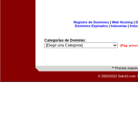
Registro de Dominios
|
Web Hosting
|
D
Dominios Expirados
|
Industrias
|
Indu
Categorías de Dominio:
[Pág. princi
** Precios expre
© 2002/2022 Solo10.com