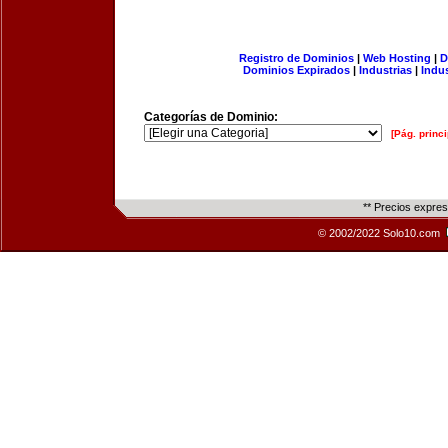
Registro de Dominios
|
Web Hosting
|
D
Dominios Expirados
|
Industrias
|
Indu
Categorías de Dominio:
[Pág. princi
** Precios expre
© 2002/2022 Solo10.com