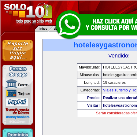
hotelesygastrono
Vendido!
Mayusculas:
HOTELESYGASTR
Minusculas:
hotelesygastronomi
Longitud:
19 caracteres
Categorias:
Viajes,Turismo y H
Precio:
Realizar una oferta
Visitar!
hotelesygastronom
Serán consideradas ofer