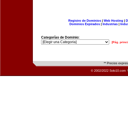
Registro de Dominios
|
Web Hosting
|
D
Dominios Expirados
|
Industrias
|
Indu
Categorías de Dominio:
[Pág. princi
** Precios expre
© 2002/2022 Solo10.com