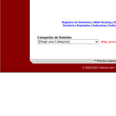
Registro de Dominios
|
Web Hosting
|
D
Dominios Expirados
|
Industrias
|
Indu
Categorías de Dominio:
[Pág. princi
** Precios expre
© 2002/2022 Solo10.com