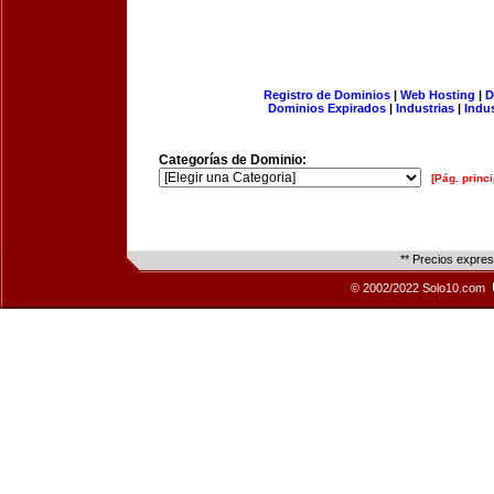
Registro de Dominios
|
Web Hosting
|
D
Dominios Expirados
|
Industrias
|
Indu
Categorías de Dominio:
[Pág. princi
** Precios expre
© 2002/2022 Solo10.com