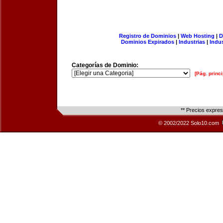
Registro de Dominios
|
Web Hosting
|
D
Dominios Expirados
|
Industrias
|
Indu
Categorías de Dominio:
[Pág. princi
** Precios expre
© 2002/2022 Solo10.com